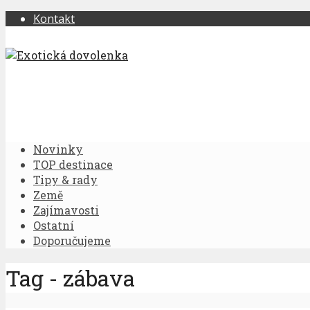
Kontakt
Novinky
TOP destinace
Tipy & rady
Země
Zajímavosti
Ostatní
Doporučujeme
Tag - zábava