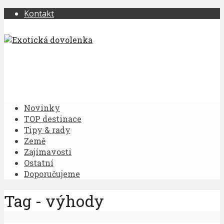
Kontakt
Novinky
TOP destinace
Tipy & rady
Země
Zajímavosti
Ostatní
Doporučujeme
Tag - výhody