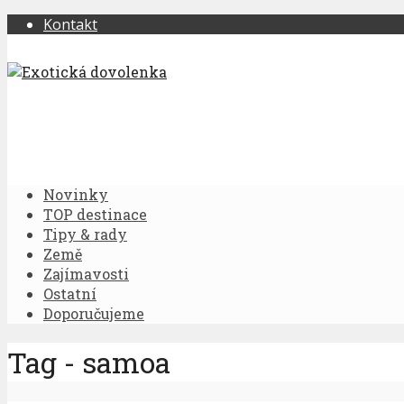
Kontakt
Novinky
TOP destinace
Tipy & rady
Země
Zajímavosti
Ostatní
Doporučujeme
Tag - samoa