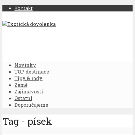
Kontakt
Novinky
TOP destinace
Tipy & rady
Země
Zajímavosti
Ostatní
Doporučujeme
Tag - písek