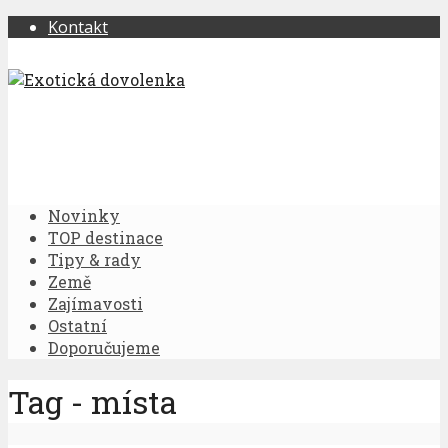
Kontakt
Novinky
TOP destinace
Tipy & rady
Země
Zajímavosti
Ostatní
Doporučujeme
Tag - místa