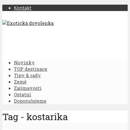
Kontakt
Novinky
TOP destinace
Tipy & rady
Země
Zajímavosti
Ostatní
Doporučujeme
Tag - kostarika