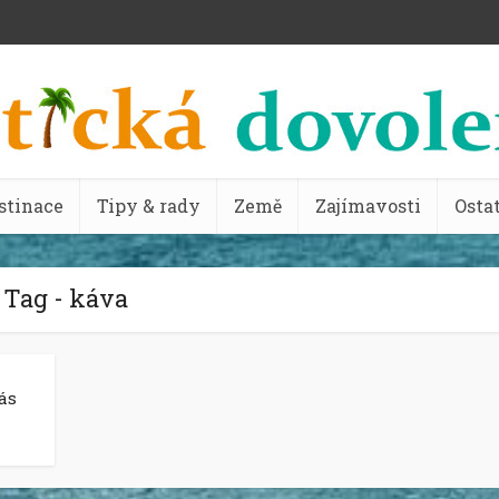
stinace
Tipy & rady
Země
Zajímavosti
Osta
Tag - káva
ás