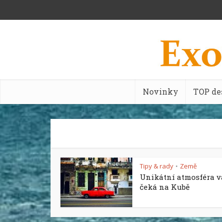
Novinky
TOP de
Tipy & rady
Země
•
Unikátní atmosféra v
čeká na Kubě