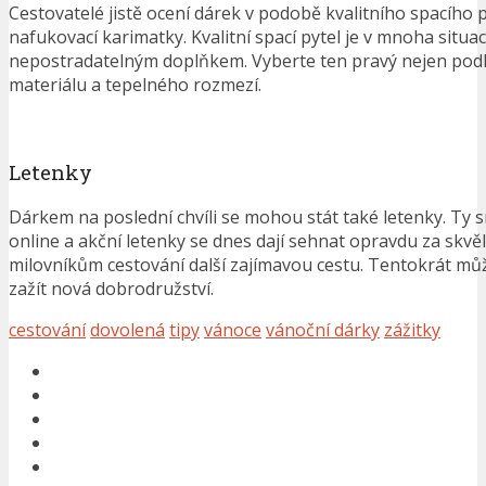
Cestovatelé jistě ocení dárek v podobě kvalitního spacího 
nafukovací karimatky. Kvalitní spací pytel je v mnoha situac
nepostradatelným doplňkem. Vyberte ten pravý nejen podle
materiálu a tepelného rozmezí.
Letenky
Dárkem na poslední chvíli se mohou stát také letenky. Ty
online a akční letenky se dnes dají sehnat opravdu za skvě
milovníkům cestování další zajímavou cestu. Tentokrát může
zažít nová dobrodružství.
cestování
dovolená
tipy
vánoce
vánoční dárky
zážitky