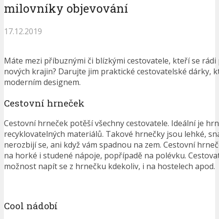
milovníky objevování
17.12.2019
Máte mezi příbuznými či blízkými cestovatele, kteří se rádi
nových krajin? Darujte jim praktické cestovatelské dárky, kt
moderním designem.
Cestovní hrneček
Cestovní hrneček potěší všechny cestovatele. Ideální je h
recyklovatelných materiálů. Takové hrnečky jsou lehké, sn
nerozbijí se, ani když vám spadnou na zem. Cestovní hrneče
na horké i studené nápoje, popřípadě na polévku. Cestovate
možnost napít se z hrnečku kdekoliv, i na hostelech apod.
Cool nádobí